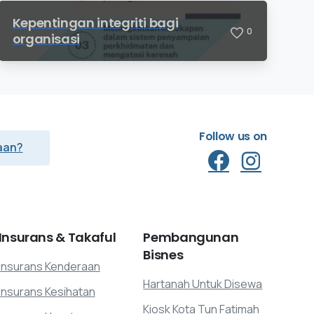
Kepentingan integriti bagi
0
organisasi
Follow us on
aan?
Insurans
&
Takaful
Pembangunan
Bisnes
Insurans Kenderaan
Hartanah Untuk Disewa
Insurans Kesihatan
Kiosk Kota Tun Fatimah