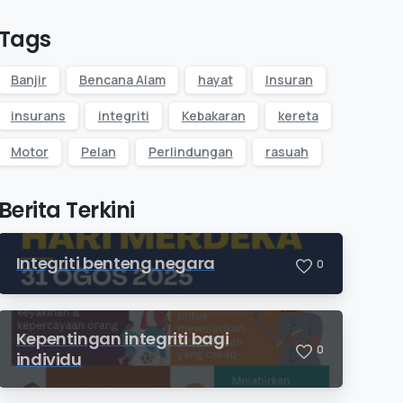
Tags
Banjir
Bencana Alam
hayat
Insuran
insurans
integriti
Kebakaran
kereta
Motor
Pelan
Perlindungan
rasuah
Berita Terkini
Integriti benteng negara
0
Kepentingan integriti bagi
0
individu