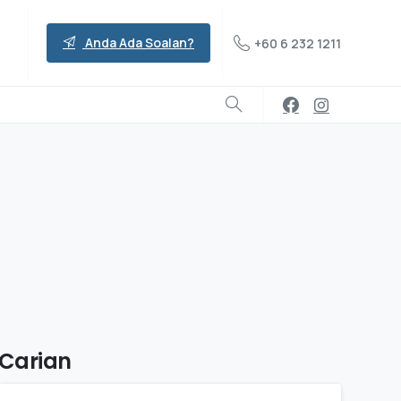
Anda Ada Soalan?
+60 6 232 1211
Carian